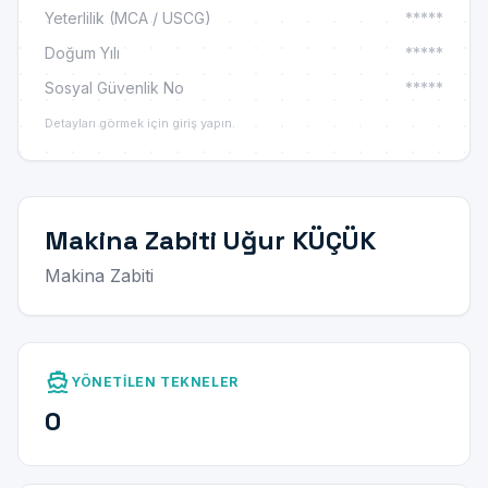
Yeterlilik (MCA / USCG)
*****
Doğum Yılı
*****
Sosyal Güvenlik No
*****
Detayları görmek için giriş yapın.
Makina Zabiti Uğur KÜÇÜK
Makina Zabiti
directions_boat
YÖNETILEN TEKNELER
0