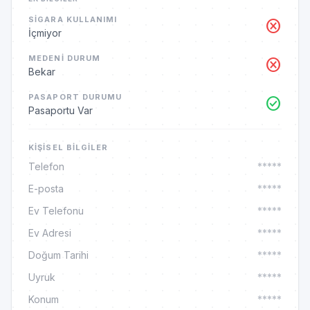
SIGARA KULLANIMI
cancel
İçmiyor
MEDENI DURUM
cancel
Bekar
PASAPORT DURUMU
check_circle
Pasaportu Var
KIŞISEL BILGILER
Telefon
*****
E-posta
*****
Ev Telefonu
*****
Ev Adresi
*****
Doğum Tarihi
*****
Uyruk
*****
Konum
*****