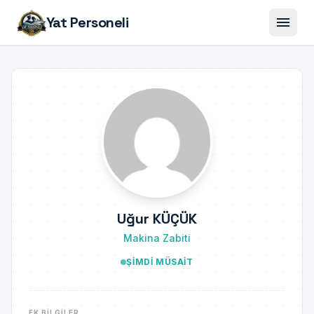
menu
Yat Personeli
Uğur KÜÇÜK
Makina Zabiti
ŞIMDI MÜSAIT
EK BILGILER