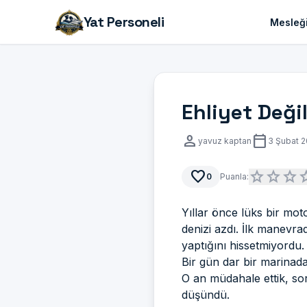
Yat Personeli
Mesleği
Ehliyet Deği
person
calendar_today
yavuz kaptan
3 Şubat 
favorite
star
star
star
st
0
Puanla:
Yıllar önce lüks bir mot
denizi azdı. İlk manevr
yaptığını hissetmiyordu.
Bir gün dar bir marinada
O an müdahale ettik, s
düşündü.