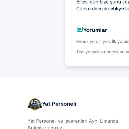
Ertesi gün bize şunu sö
Çünkü denizde
ehliyet 
chat
Yorumlar
Henüz yorum yok. İlk yorumu
Tüm yorumları görmek ve y
Yat Personeli
Yat Personeli ve İşverenleri Aynı Limanda
Buluşturuyoruz.