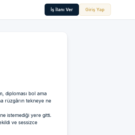
İş İlanı Ver
Giriş Yap
am, diploması bol ama
ma rüzgârın tekneye ne
 istemediği yere gitti.
ildi ve sessizce