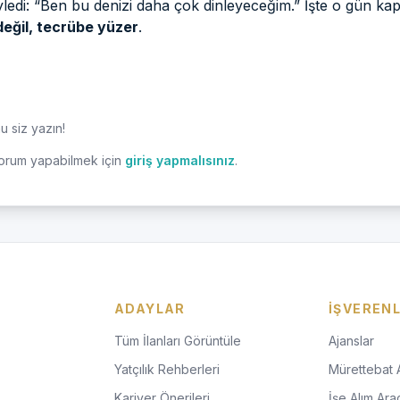
yledi: “Ben bu denizi daha çok dinleyeceğim.” İşte o gün ka
değil, tecrübe yüzer
.
 siz yazın!
orum yapabilmek için
giriş yapmalısınız
.
ADAYLAR
İŞVEREN
Tüm İlanları Görüntüle
Ajanslar
Yatçılık Rehberleri
Mürettebat 
Kariyer Önerileri
İşe Alım Araç