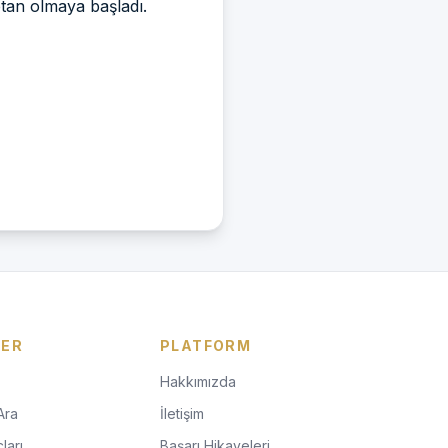
ptan olmaya başladı.
LER
PLATFORM
Hakkımızda
Ara
İletişim
ları
Başarı Hikayeleri