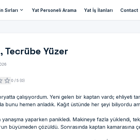
expand_more
n Sırları
Yat Personeli Arama
Yat İş İlanları
Contact
l, Tecrübe Yüzer
2026
ar
star
0
/ 5 (0)
oryatta çalışıyordum. Yeni gelen bir kaptan vardı; ehliyeti t
ada bunu hemen anladık. Kağıt üstünde her şeyi biliyordu a
 yanaşma yaparken panikledi. Makineye fazla yüklendi, tekne
orun büyümeden çözüldü. Sonrasında kaptan kamarasına çek