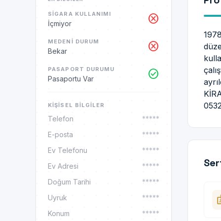
Pro
SIGARA KULLANIMI
cancel
İçmiyor
1978
MEDENI DURUM
cancel
düze
Bekar
kull
çalı
PASAPORT DURUMU
check_circle
Pasaportu Var
ayrı
KİRA
053
KIŞISEL BILGILER
Telefon
*****
E-posta
*****
Ev Telefonu
*****
Ser
Ev Adresi
*****
Doğum Tarihi
*****
ba
Uyruk
*****
Konum
*****