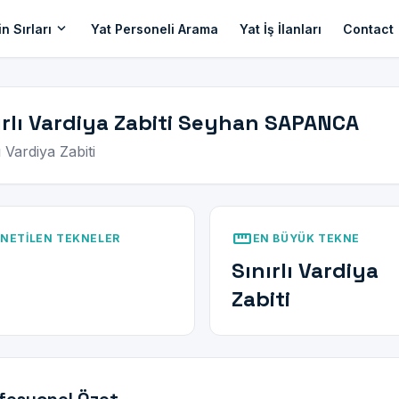
expand_more
n Sırları
Yat Personeli Arama
Yat İş İlanları
Contact
ırlı Vardiya Zabiti Seyhan SAPANCA
ı Vardiya Zabiti
straighten
NETILEN TEKNELER
EN BÜYÜK TEKNE
Sınırlı Vardiya
Zabiti