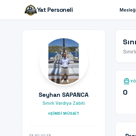
Yat Personeli
Mesleği
Sın
Sınırl
directions_boat
YÖ
0
Seyhan SAPANCA
Sınırlı Vardiya Zabiti
ŞIMDI MÜSAIT
EK BILGILER