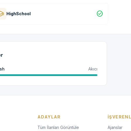
hool
check_circle
HighSchool
er
ish
Akıcı
ADAYLAR
İŞVEREN
Tüm İlanları Görüntüle
Ajanslar