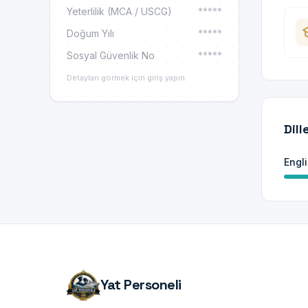
Yeterlilik (MCA / USCG)
*****
sc
Doğum Yılı
*****
Sosyal Güvenlik No
*****
Detayları görmek için giriş yapın.
Dill
Engl
Yat Personeli