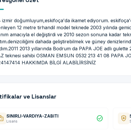
fesyonel Özet
 izmir doğumluyum,eskifoça'da ikamet ediyorum. eskifoça'd
nleyen 12 metre tirhandil model teknede 2003 yılında gemici
anım amacıyla el değiştirdi ve 2010 sezon sonuna kadar tek
ştım.denizciliğimi dahada geliştirebilmek ve güney denizleri
ldım.2011 2013 yıllarında Bodrum da PAPA JOE adlı gulette
Z teknesi sahibi OSMAN EMSUN 0532 213 41 08 PAPA JO
24147414 HAKKIMDA BİLGİ ALABİLİRSİNİZ
tifikalar ve Lisanslar
SINIRLI-VARDIYA-ZABITI
dge
check_circle
health_and_safety
Lisans