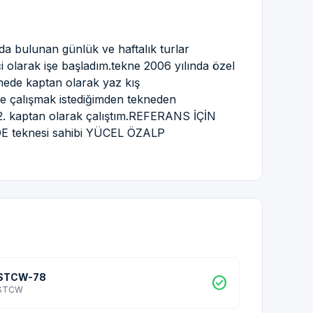
a bulunan günlük ve haftalık turlar
 olarak işe başladım.tekne 2006 yılında özel
nede kaptan olarak yaz kış
nde çalışmak istediğimden tekneden
 2. kaptan olarak çalıştım.REFERANS İÇİN
E teknesi sahibi YÜCEL ÖZALP
STCW-78
check_circle
STCW