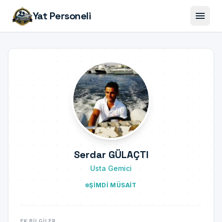
menu
Yat Personeli
Serdar GÜLAÇTI
Usta Gemici
ŞIMDI MÜSAIT
EK BILGILER