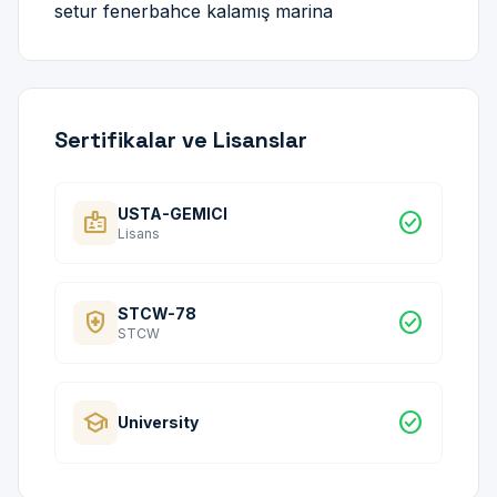
setur fenerbahce kalamış marina
Sertifikalar ve Lisanslar
USTA-GEMICI
badge
check_circle
Lisans
STCW-78
health_and_safety
check_circle
STCW
school
check_circle
University