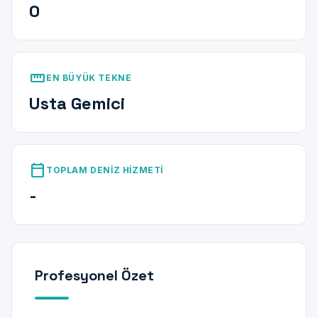
0
straighten
EN BÜYÜK TEKNE
Usta Gemici
calendar_today
TOPLAM DENIZ HIZMETI
-
Profesyonel Özet