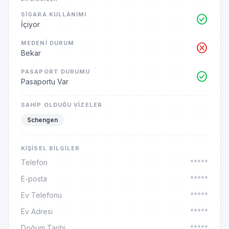
SIGARA KULLANIMI
check_circle
İçiyor
MEDENI DURUM
cancel
Bekar
PASAPORT DURUMU
check_circle
Pasaportu Var
SAHIP OLDUĞU VIZELER
Schengen
KIŞISEL BILGILER
Telefon
*****
E-posta
*****
Ev Telefonu
*****
Ev Adresi
*****
Doğum Tarihi
*****