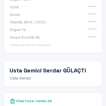
Uyruk
*****
Konum
*****
Yeterlilik (MCA / USCG)
*****
Doğum Yılı
*****
Sosyal Güvenlik No
*****
Detayları görmek için giriş yapın.
Usta Gemici Serdar GÜLAÇTI
Usta Gemici
directions_boat
YÖNETILEN TEKNELER