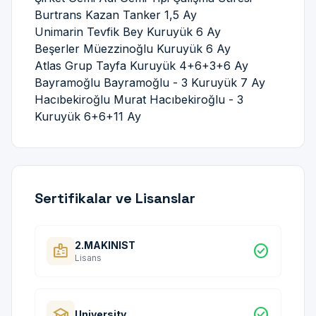
Burtrans Kazan Tanker 1,5 Ay
Unimarin Tevfik Bey Kuruyük 6 Ay
Beşerler Müezzinoğlu Kuruyük 6 Ay
Atlas Grup Tayfa Kuruyük 4+6+3+6 Ay
Bayramoğlu Bayramoğlu - 3 Kuruyük 7 Ay
Hacıbekiroğlu Murat Hacıbekiroğlu - 3
Kuruyük 6+6+11 Ay
Sertifikalar ve Lisanslar
2.MAKINIST
badge
check_circle
Lisans
school
check_circle
University