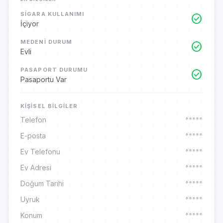
SIGARA KULLANIMI
check_circle
İçiyor
MEDENI DURUM
check_circle
Evli
PASAPORT DURUMU
check_circle
Pasaportu Var
KIŞISEL BILGILER
Telefon
*****
E-posta
*****
Ev Telefonu
*****
Ev Adresi
*****
Doğum Tarihi
*****
Uyruk
*****
Konum
*****