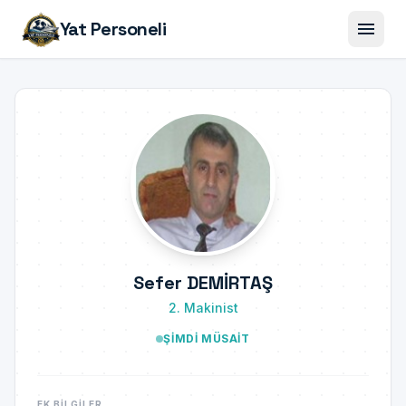
menu
Yat Personeli
Sefer DEMİRTAŞ
2. Makinist
ŞIMDI MÜSAIT
EK BILGILER