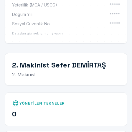
Yeterlilik (MCA / USCG)
*****
Doğum Yılı
*****
Sosyal Güvenlik No
*****
Detayları görmek için giriş yapın.
2. Makinist Sefer DEMİRTAŞ
2. Makinist
directions_boat
YÖNETILEN TEKNELER
0