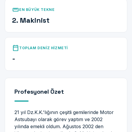
straighten
EN BÜYÜK TEKNE
2. Makinist
calendar_today
TOPLAM DENIZ HIZMETI
-
Profesyonel Özet
21 yıl Dz.K.K.'lığının çeşitli gemilerinde Motor
Astsubayı olarak görev yaptım ve 2002
yılında emekli oldum. Ağustos 2002 den