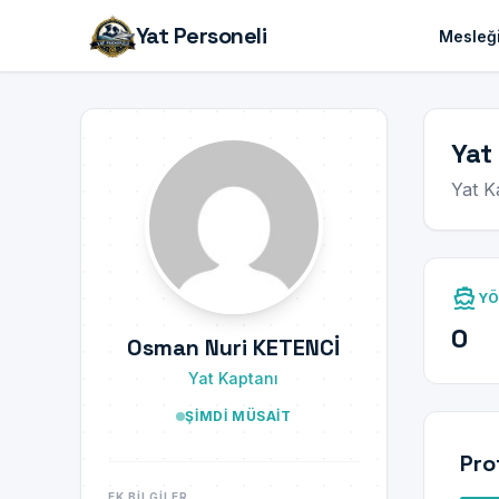
Yat Personeli
Mesleği
Yat
Yat K
directions_boat
YÖ
0
Osman Nuri KETENCİ
Yat Kaptanı
ŞIMDI MÜSAIT
Pro
EK BILGILER