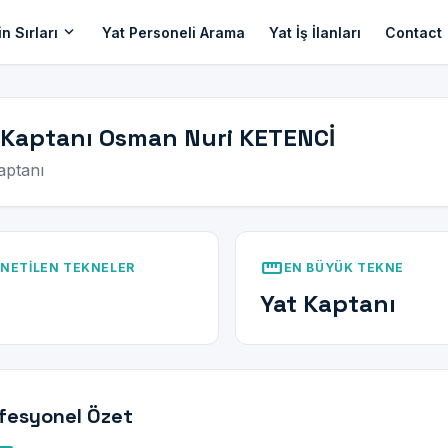
expand_more
n Sırları
Yat Personeli Arama
Yat İş İlanları
Contact
 Kaptanı Osman Nuri KETENCİ
aptanı
straighten
NETILEN TEKNELER
EN BÜYÜK TEKNE
Yat Kaptanı
fesyonel Özet