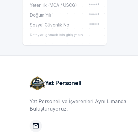
Yeterlilik (MCA / USCG)
*****
Doğum Yılı
*****
Sosyal Güvenlik No
*****
Detayları görmek için giriş yapın.
Yat Personeli
Yat Personeli ve İşverenleri Aynı Limanda
Buluşturuyoruz.
mail