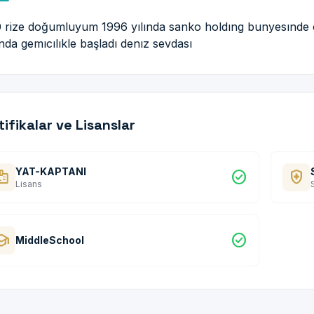
 rize doğumluyum 1996 yılında sanko holdıng bunyesınde o
nda gemıcılıkle başladı denız sevdası
tifikalar ve Lisanslar
YAT-KAPTANI
dge
check_circle
health_and_safety
Lisans
hool
check_circle
MiddleSchool