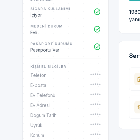
SIGARA KULLANIMI
check_circle
1980
İçiyor
yanı
MEDENI DURUM
check_circle
Evli
PASAPORT DURUMU
check_circle
Pasaportu Var
Ser
KIŞISEL BILGILER
Telefon
*****
ba
E-posta
*****
Ev Telefonu
*****
Ev Adresi
*****
sc
Doğum Tarihi
*****
Uyruk
*****
Konum
*****