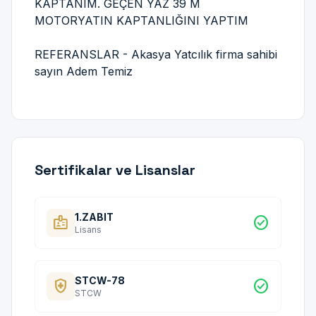
KAPTANIM. GEÇEN YAZ 39 M
MOTORYATIN KAPTANLIĞINI YAPTIM
REFERANSLAR - Akasya Yatcılık firma sahibi
sayın Adem Temiz
Sertifikalar ve Lisanslar
1.ZABIT
badge
check_circle
Lisans
STCW-78
health_and_safety
check_circle
STCW