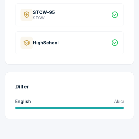
STCW-95
health_and_safety
check_circle
STCW
school
check_circle
HighSchool
Diller
English
Akıcı