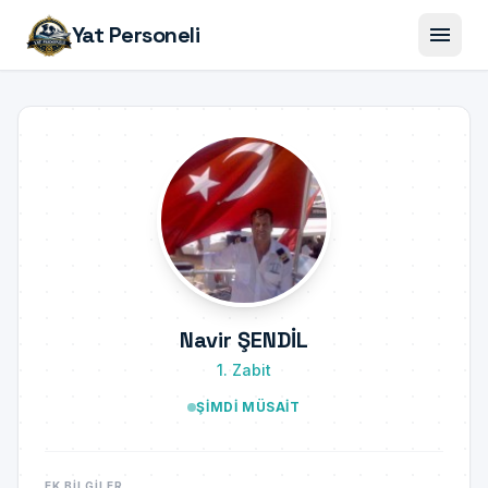
menu
Yat Personeli
Navir ŞENDİL
1. Zabit
ŞIMDI MÜSAIT
EK BILGILER