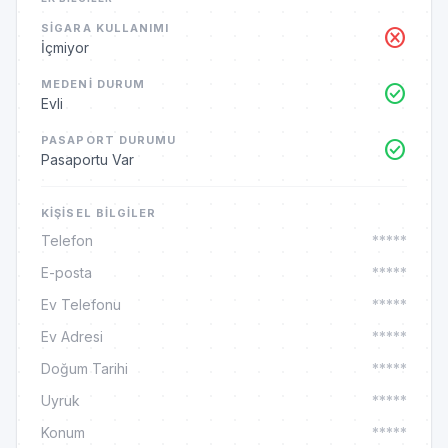
SIGARA KULLANIMI
cancel
İçmiyor
MEDENI DURUM
check_circle
Evli
PASAPORT DURUMU
check_circle
Pasaportu Var
KIŞISEL BILGILER
Telefon
*****
E-posta
*****
Ev Telefonu
*****
Ev Adresi
*****
Doğum Tarihi
*****
Uyruk
*****
Konum
*****