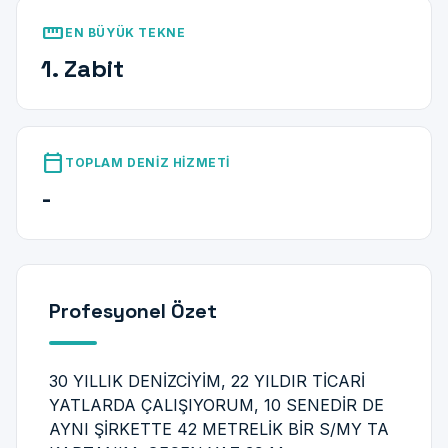
straighten
EN BÜYÜK TEKNE
1. Zabit
calendar_today
TOPLAM DENIZ HIZMETI
-
Profesyonel Özet
30 YILLIK DENİZCİYİM, 22 YILDIR TİCARİ
YATLARDA ÇALIŞIYORUM, 10 SENEDİR DE
AYNI ŞİRKETTE 42 METRELİK BİR S/MY TA