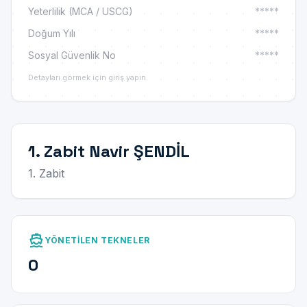
Yeterlilik (MCA / USCG)
*****
Doğum Yılı
*****
Sosyal Güvenlik No
*****
Detayları görmek için giriş yapın.
1. Zabit Navir ŞENDİL
1. Zabit
directions_boat
YÖNETILEN TEKNELER
0