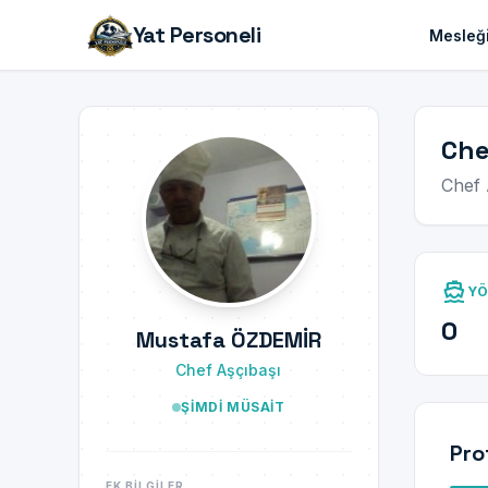
Yat Personeli
Mesleği
Che
Chef 
directions_boat
YÖ
0
Mustafa ÖZDEMİR
Chef Aşçıbaşı
ŞIMDI MÜSAIT
Pro
EK BILGILER