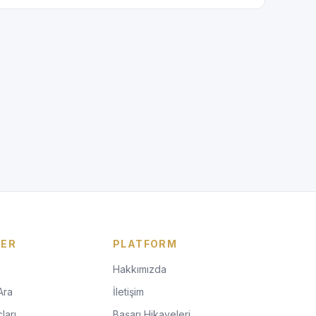
LER
PLATFORM
Hakkımızda
Ara
İletişim
ları
Başarı Hikayeleri