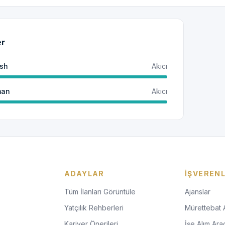
er
ish
Akıcı
man
Akıcı
ADAYLAR
İŞVEREN
Tüm İlanları Görüntüle
Ajanslar
Yatçılık Rehberleri
Mürettebat 
Kariyer Önerileri
İşe Alım Araç