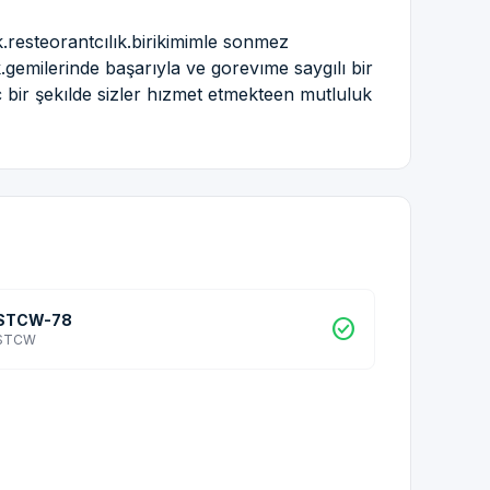
ık.resteorantcılık.birikimimle sonmez
ik.gemilerinde başarıyla ve gorevıme saygılı bir
ç bir şekılde sizler hızmet etmekteen mutluluk
STCW-78
check_circle
STCW