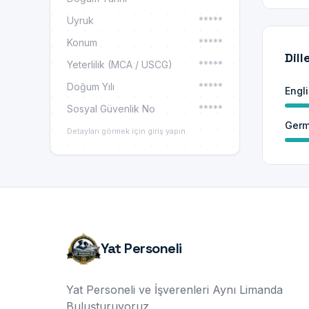
Uyruk
*****
Konum
*****
Dill
Yeterlilik (MCA / USCG)
*****
Doğum Yılı
*****
Engl
Sosyal Güvenlik No
*****
Ger
Detayları görmek için giriş yapın.
Yat Personeli
Yat Personeli ve İşverenleri Aynı Limanda
Buluşturuyoruz.