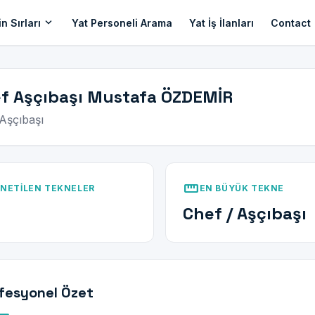
expand_more
n Sırları
Yat Personeli Arama
Yat İş İlanları
Contact
f Aşçıbaşı Mustafa ÖZDEMİR
Aşçıbaşı
straighten
NETILEN TEKNELER
EN BÜYÜK TEKNE
Chef / Aşçıbaşı
fesyonel Özet