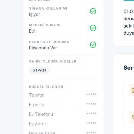
SIGARA KULLANIMI
check_circle
01.0
İçiyor
deni
şekı
MEDENI DURUM
check_circle
Evli
duya
PASAPORT DURUMU
check_circle
Pasaportu Var
SAHIP OLDUĞU VIZELER
Ser
Us-visa
KIŞISEL BILGILER
ba
Telefon
*****
E-posta
*****
Ev Telefonu
*****
sc
Ev Adresi
*****
Doğum Tarihi
*****