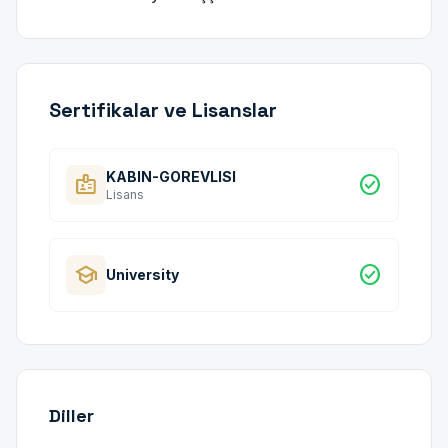
Sertifikalar ve Lisanslar
KABIN-GOREVLISI
badge
check_circle
Lisans
school
check_circle
University
Diller