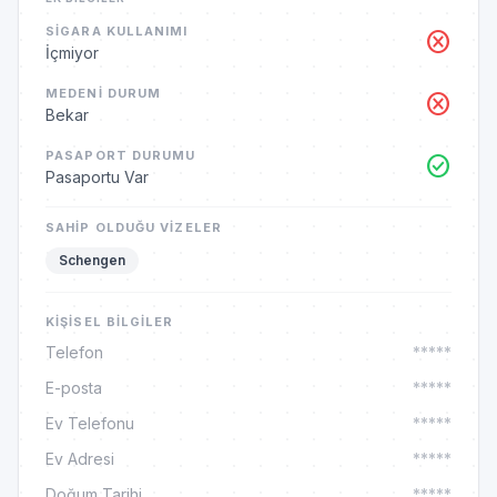
SIGARA KULLANIMI
cancel
İçmiyor
MEDENI DURUM
cancel
Bekar
PASAPORT DURUMU
check_circle
Pasaportu Var
SAHIP OLDUĞU VIZELER
Schengen
KIŞISEL BILGILER
Telefon
*****
E-posta
*****
Ev Telefonu
*****
Ev Adresi
*****
Doğum Tarihi
*****