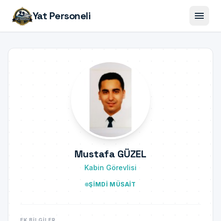
menu
Yat Personeli
Mustafa GÜZEL
Kabin Görevlisi
ŞIMDI MÜSAIT
EK BILGILER