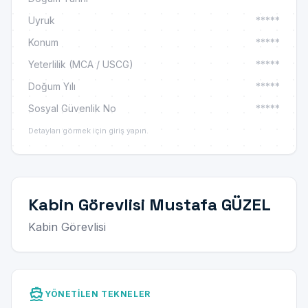
Uyruk
*****
Konum
*****
Yeterlilik (MCA / USCG)
*****
Doğum Yılı
*****
Sosyal Güvenlik No
*****
Detayları görmek için giriş yapın.
Kabin Görevlisi Mustafa GÜZEL
Kabin Görevlisi
directions_boat
YÖNETILEN TEKNELER