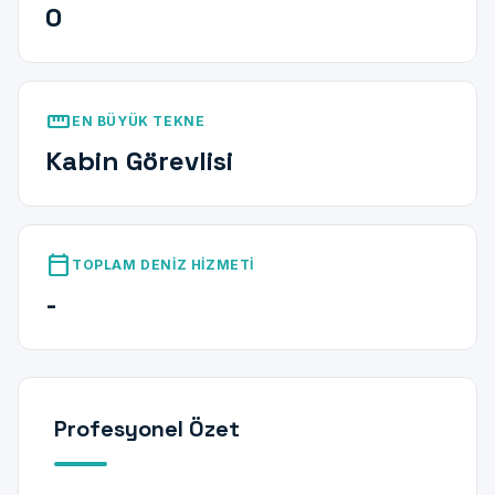
0
straighten
EN BÜYÜK TEKNE
Kabin Görevlisi
calendar_today
TOPLAM DENIZ HIZMETI
-
Profesyonel Özet