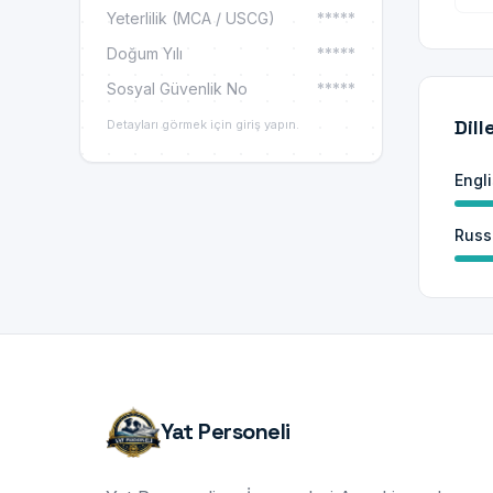
Yeterlilik (MCA / USCG)
*****
Doğum Yılı
*****
Sosyal Güvenlik No
*****
Dill
Detayları görmek için giriş yapın.
Engl
Russ
Yat Personeli