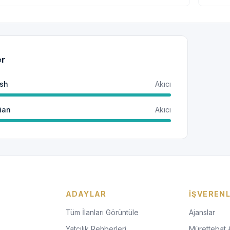
er
ish
Akıcı
ian
Akıcı
ADAYLAR
İŞVEREN
Tüm İlanları Görüntüle
Ajanslar
Yatçılık Rehberleri
Mürettebat 