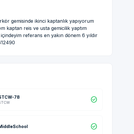
rkör gemisinde ikinci kaptanlık yapıyorum
m kaptan reis ve usta gemicilik yaptım
içindeyim referans en yakın dönem 6 yıldır
1612490
STCW-78
check_circle
STCW
check_circle
MiddleSchool