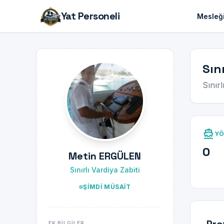
Yat Personeli
Mesleği
Sın
Sınırl
directions_boat
YÖ
0
Metin ERGÜLEN
Sınırlı Vardiya Zabiti
ŞIMDI MÜSAIT
EK BILGILER