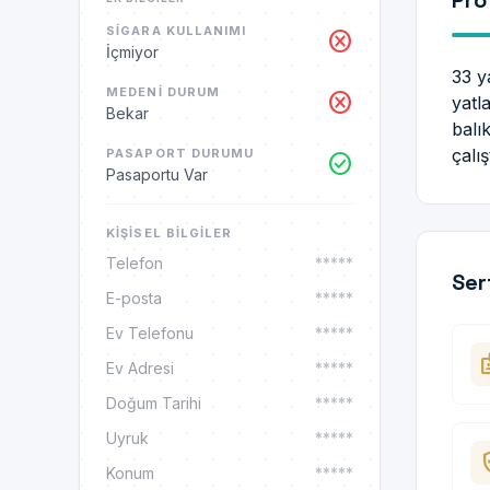
Pro
SIGARA KULLANIMI
cancel
İçmiyor
33 y
MEDENI DURUM
cancel
yatl
Bekar
balı
çalı
PASAPORT DURUMU
check_circle
Pasaportu Var
KIŞISEL BILGILER
Telefon
*****
Ser
E-posta
*****
Ev Telefonu
*****
ba
Ev Adresi
*****
Doğum Tarihi
*****
Uyruk
*****
health_
Konum
*****