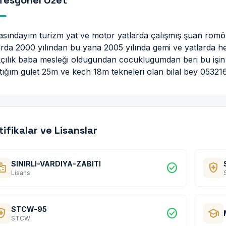
fesyonel Özet
asındayım turizm yat ve motor yatlarda çalışmış şuan romö
arda 2000 yılından bu yana 2005 yılında gemi ve yatlarda he
kçılık baba mesleği oldugundan cocuklugumdan beri bu işin 
ştığım gulet 25m ve kech 18m tekneleri olan bilal bey 0532
tifikalar ve Lisanslar
SINIRLI-VARDIYA-ZABITI
dge
check_circle
health_and_safety
Lisans
STCW-95
and_safety
check_circle
school
STCW