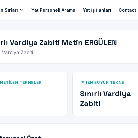
expand_more
n Sırları
Yat Personeli Arama
Yat İş İlanları
Contact
ırlı Vardiya Zabiti Metin ERGÜLEN
ı Vardiya Zabiti
straighten
NETILEN TEKNELER
EN BÜYÜK TEKNE
Sınırlı Vardiya
Zabiti