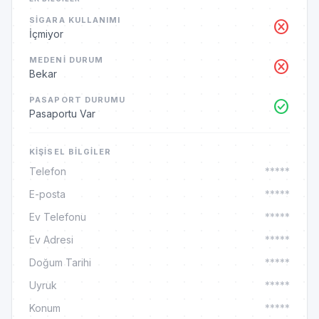
SIGARA KULLANIMI
cancel
İçmiyor
MEDENI DURUM
cancel
Bekar
PASAPORT DURUMU
check_circle
Pasaportu Var
KIŞISEL BILGILER
Telefon
*****
E-posta
*****
Ev Telefonu
*****
Ev Adresi
*****
Doğum Tarihi
*****
Uyruk
*****
Konum
*****