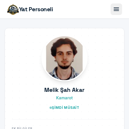
menu
Yat Personeli
Melik Şah Akar
Kamarot
ŞIMDI MÜSAIT
EK BILGILER