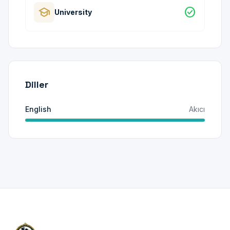
school
check_circle
University
Diller
English
Akıcı