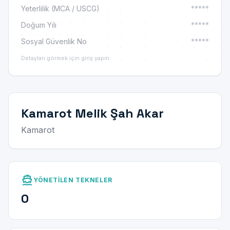
Yeterlilik (MCA / USCG)
*****
Doğum Yılı
*****
Sosyal Güvenlik No
*****
Detayları görmek için giriş yapın.
Kamarot Melik Şah Akar
Kamarot
directions_boat
YÖNETILEN TEKNELER
0