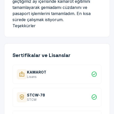
geçtiğimiz ay içerisinde kamarot eğitimini
tamamlayarak gemiadamı cüzdanını ve
pasaport işlemlerini tamamladım. En kısa
sürede çalışmak istiyorum.
Teşekkürler
Sertifikalar ve Lisanslar
KAMAROT
badge
check_circle
Lisans
STCW-78
health_and_safety
check_circle
STCW