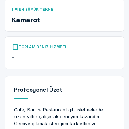
straighten
EN BÜYÜK TEKNE
Kamarot
calendar_today
TOPLAM DENIZ HIZMETI
-
Profesyonel Özet
Cafe, Bar ve Restaurant gibi işletmelerde
uzun yıllar çalışarak deneyim kazandım.
Gemiye çıkmak istediğimi fark ettim ve