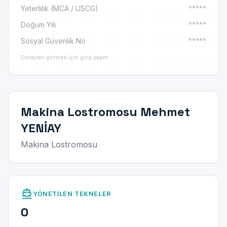
Yeterlilik (MCA / USCG)
*****
Doğum Yılı
*****
Sosyal Güvenlik No
*****
Detayları görmek için giriş yapın.
Makina Lostromosu Mehmet
YENİAY
Makina Lostromosu
directions_boat
YÖNETILEN TEKNELER
0