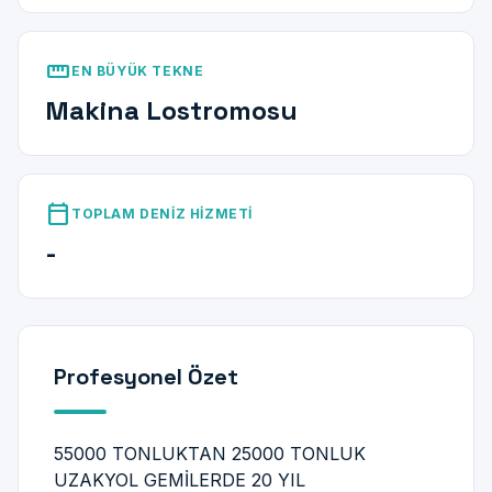
straighten
EN BÜYÜK TEKNE
Makina Lostromosu
calendar_today
TOPLAM DENIZ HIZMETI
-
Profesyonel Özet
55000 TONLUKTAN 25000 TONLUK
UZAKYOL GEMİLERDE 20 YIL