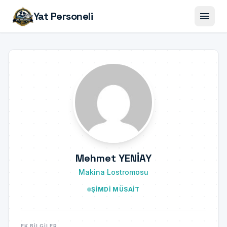
menu
Yat Personeli
Mehmet YENİAY
Makina Lostromosu
ŞIMDI MÜSAIT
EK BILGILER