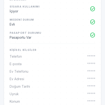
SIGARA KULLANIMI
check_circle
İçiyor
MEDENI DURUM
check_circle
Evli
PASAPORT DURUMU
check_circle
Pasaportu Var
KIŞISEL BILGILER
Telefon
*****
E-posta
*****
Ev Telefonu
*****
Ev Adresi
*****
Doğum Tarihi
*****
Uyruk
*****
Konum
*****