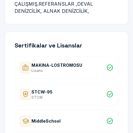
ÇALIŞMIŞ.REFERANSLAR ,DEVAL
DENİZCİLİK, ALNAK DENİZCİLİK,
Sertifikalar ve Lisanslar
MAKINA-LOSTROMOSU
badge
check_circle
Lisans
STCW-95
health_and_safety
check_circle
STCW
school
check_circle
MiddleSchool