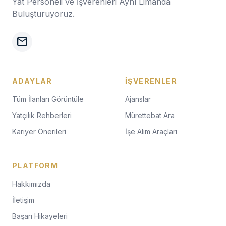
Yat Personeli ve İşverenleri Aynı Limanda
Buluşturuyoruz.
mail
ADAYLAR
İŞVERENLER
Tüm İlanları Görüntüle
Ajanslar
Yatçılık Rehberleri
Mürettebat Ara
Kariyer Önerileri
İşe Alım Araçları
PLATFORM
Hakkımızda
İletişim
Başarı Hikayeleri