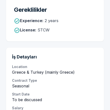
Gereklilikler
check_circle
Experience:
2 years
check_circle
License:
STCW
İş Detayları
Location
Greece & Turkey (mainly Greece)
Contract Type
Seasonal
Start Date
To be discussed
Salary