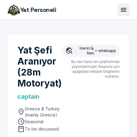
menu
Yat Personeli
Yat Şefi
Harici İş
travel_explore
•
whatsapp
İlanı
Aranıyor
Bu ilan harici bir platformda
yayımlanmıştır. Başvuru için
(28m
aşağıdaki iletişim bilgilerini
kullanın.
Motoryat)
captain
Greece & Turkey
location_on
(mainly Greece)
schedule
Seasonal
calendar_today
To be discussed