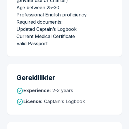
(private use or charter)
Age between 25-30
Professional English proficiency
Required documents:
Updated Captain’s Logbook
Current Medical Certificate
Valid Passport
Gereklilikler
check_circle
Experience:
2-3 years
check_circle
License:
Captain's Logbook