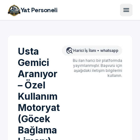
menu
Yat Personeli
Usta
travel_explore
Harici İş İlanı
•
whatsapp
Gemici
Bu ilan harici bir platformda
yayımlanmıştır. Başvuru için
Aranıyor
aşağıdaki iletişim bilgilerini
kullanın.
– Özel
Kullanım
Motoryat
(Göcek
Bağlama