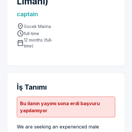
Limanı)
captain
location_on
Gocek Marina
schedule
full-time
12 months (full-
calendar_today
time)
İş Tanımı
Bu ilanın yayımı sona erdi başvuru
yapılamıyor
We are seeking an experienced male