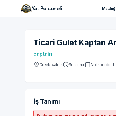
Yat Personeli
Mesleği
Ticari Gulet Kaptan A
captain
location_on
schedule
calendar_today
Greek waters
Seasonal
Not specified
İş Tanımı
Bu ilanın yayımı sona erdi başvuru yap