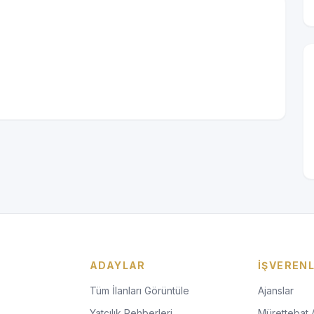
ADAYLAR
İŞVEREN
Tüm İlanları Görüntüle
Ajanslar
Yatçılık Rehberleri
Mürettebat 