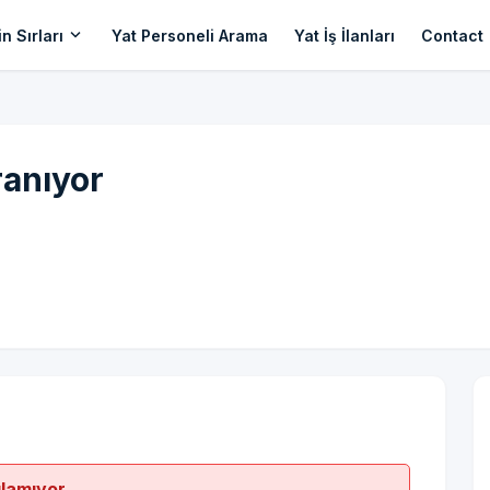
expand_more
n Sırları
Yat Personeli Arama
Yat İş İlanları
Contact
ranıyor
ılamıyor