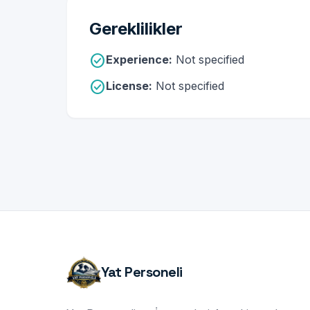
Gereklilikler
check_circle
Experience:
Not specified
check_circle
License:
Not specified
Yat Personeli