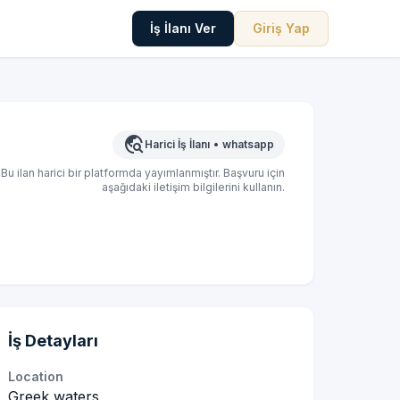
İş İlanı Ver
Giriş Yap
travel_explore
Harici İş İlanı
•
whatsapp
Bu ilan harici bir platformda yayımlanmıştır. Başvuru için
aşağıdaki iletişim bilgilerini kullanın.
İş Detayları
Location
Greek waters