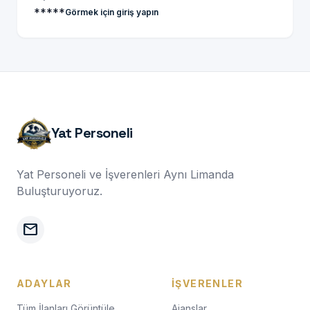
*****
Görmek için giriş yapın
Yat Personeli
Yat Personeli ve İşverenleri Aynı Limanda
Buluşturuyoruz.
mail
ADAYLAR
İŞVERENLER
Tüm İlanları Görüntüle
Ajanslar