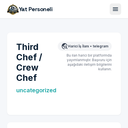
menu
Yat Personeli
Third
travel_explore
Harici İş İlanı
•
telegram
Chef /
Bu ilan harici bir platformda
yayımlanmıştır. Başvuru için
Crew
aşağıdaki iletişim bilgilerini
kullanın.
Chef
uncategorized