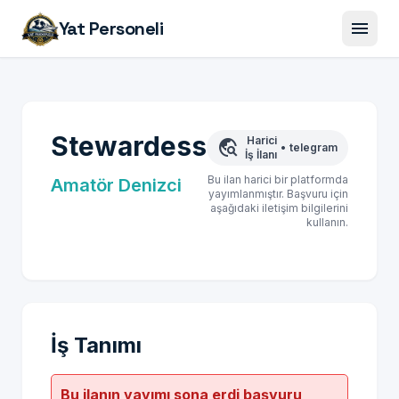
menu
Yat Personeli
Stewardess
Harici
travel_explore
•
telegram
İş İlanı
Bu ilan harici bir platformda
Amatör Denizci
yayımlanmıştır. Başvuru için
aşağıdaki iletişim bilgilerini
kullanın.
İş Tanımı
Bu ilanın yayımı sona erdi başvuru