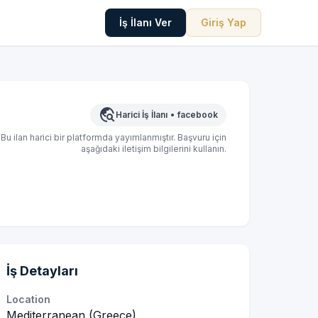
İş İlanı Ver
Giriş Yap
travel_explore
Harici İş İlanı
•
facebook
Bu ilan harici bir platformda yayımlanmıştır. Başvuru için
aşağıdaki iletişim bilgilerini kullanın.
İş Detayları
Location
Mediterranean (Greece)