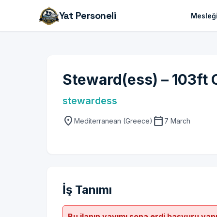
Yat Personeli
Mesleği
Steward(ess) – 103ft 
stewardess
location_on
calendar_today
Mediterranean (Greece)
7 March
İş Tanımı
Bu ilanın yayımı sona erdi başvuru yap