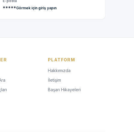
E-posta
*****
Görmek için giriş yapın
LER
PLATFORM
Hakkımızda
Ara
İletişim
ları
Başarı Hikayeleri