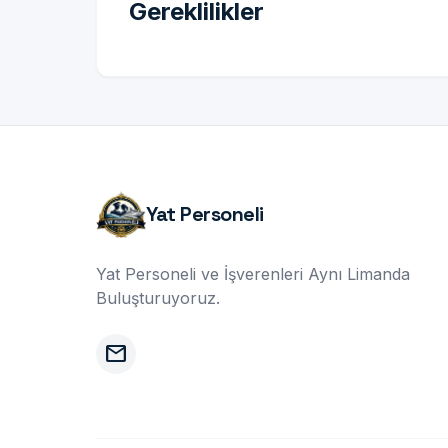
Gereklilikler
Yat Personeli
Yat Personeli ve İşverenleri Aynı Limanda
Buluşturuyoruz.
mail