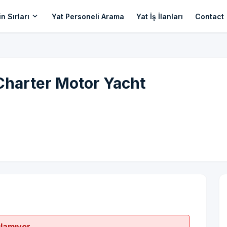
expand_more
n Sırları
Yat Personeli Arama
Yat İş İlanları
Contact
Charter Motor Yacht
ılamıyor