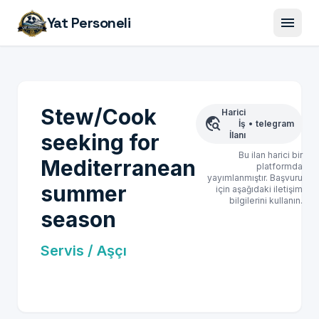
menu
Yat Personeli
Stew/Cook
Harici
travel_explore
İş
•
telegram
seeking for
İlanı
Bu ilan harici bir
Mediterranean
platformda
yayımlanmıştır. Başvuru
summer
için aşağıdaki iletişim
bilgilerini kullanın.
season
Servis / Aşçı