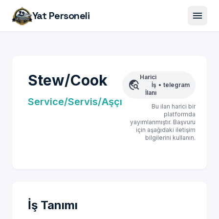
menu
Yat Personeli
Stew/Cook
Harici
travel_explore
İş
•
telegram
İlanı
Service/Servis/Aşçı
Bu ilan harici bir
platformda
yayımlanmıştır. Başvuru
için aşağıdaki iletişim
bilgilerini kullanın.
İş Tanımı