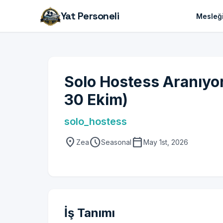
Yat Personeli
Mesleği
Solo Hostess Aranıyor
30 Ekim)
solo_hostess
location_on
schedule
calendar_today
Zea
Seasonal
May 1st, 2026
İş Tanımı