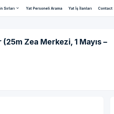
expand_more
n Sırları
Yat Personeli Arama
Yat İş İlanları
Contact
 (25m Zea Merkezi, 1 Mayıs –