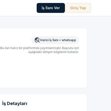
İş İlanı Ver
Giriş Yap
travel_explore
Harici İş İlanı
•
whatsapp
Bu ilan harici bir platformda yayımlanmıştır. Başvuru için
aşağıdaki iletişim bilgilerini kullanın.
İş Detayları