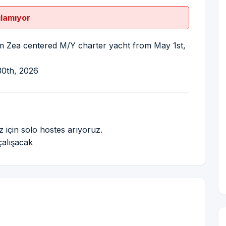
ılamıyor
5m Zea centered M/Y charter yacht from May 1st,
30th, 2026
 için solo hostes arıyoruz.
çalışacak