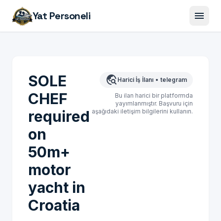
menu
Yat Personeli
SOLE
travel_explore
Harici İş İlanı
•
telegram
CHEF
Bu ilan harici bir platformda
yayımlanmıştır. Başvuru için
required
aşağıdaki iletişim bilgilerini kullanın.
on
50m+
motor
yacht in
Croatia