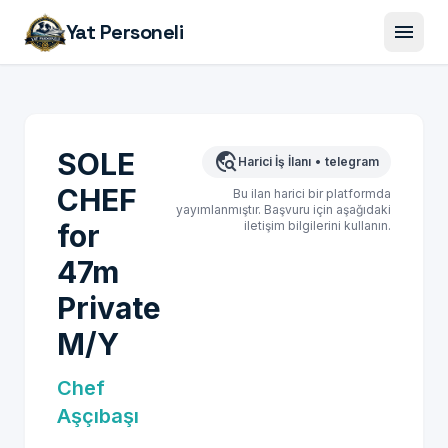
menu
Yat Personeli
SOLE
travel_explore
Harici İş İlanı
•
telegram
CHEF
Bu ilan harici bir platformda
yayımlanmıştır. Başvuru için aşağıdaki
for
iletişim bilgilerini kullanın.
47m
Private
M/Y
Chef
Aşçıbaşı