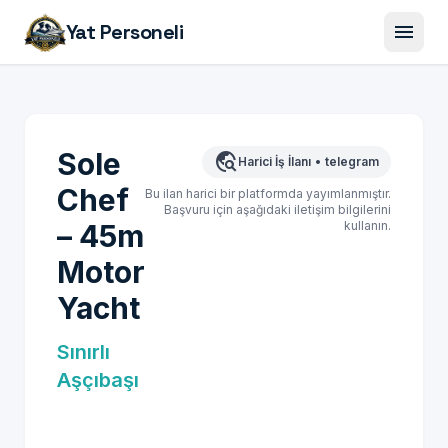
menu
Yat Personeli
Sole
travel_explore
Harici İş İlanı
•
telegram
Chef
Bu ilan harici bir platformda yayımlanmıştır.
Başvuru için aşağıdaki iletişim bilgilerini
– 45m
kullanın.
Motor
Yacht
Sınırlı
Aşçıbaşı