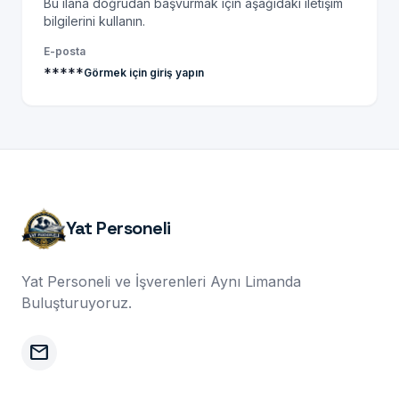
Bu ilana doğrudan başvurmak için aşağıdaki iletişim
bilgilerini kullanın.
E-posta
*****
Görmek için giriş yapın
Yat Personeli
Yat Personeli ve İşverenleri Aynı Limanda
Buluşturuyoruz.
mail