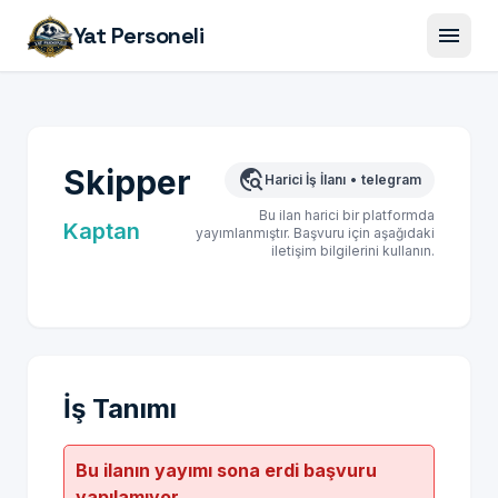
menu
Yat Personeli
Skipper
travel_explore
Harici İş İlanı
•
telegram
Bu ilan harici bir platformda
Kaptan
yayımlanmıştır. Başvuru için aşağıdaki
iletişim bilgilerini kullanın.
İş Tanımı
Bu ilanın yayımı sona erdi başvuru
yapılamıyor