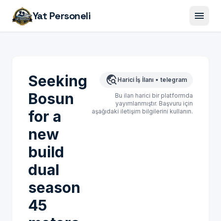
menu
Yat Personeli
Seeking
travel_explore
Harici İş İlanı
•
telegram
Bosun
Bu ilan harici bir platformda
yayımlanmıştır. Başvuru için
for a
aşağıdaki iletişim bilgilerini kullanın.
new
build
dual
season
45