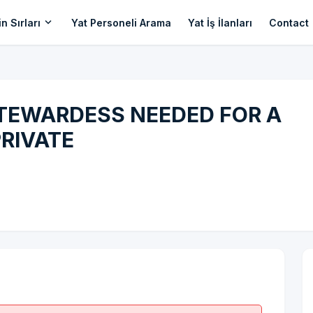
expand_more
n Sırları
Yat Personeli Arama
Yat İş İlanları
Contact
TEWARDESS NEEDED FOR A
RIVATE