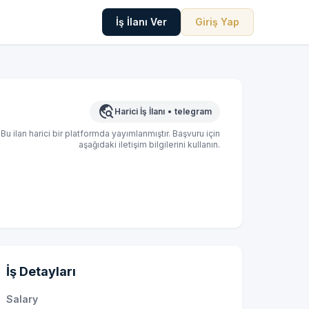
İş İlanı Ver
Giriş Yap
travel_explore
Harici İş İlanı
•
telegram
Bu ilan harici bir platformda yayımlanmıştır. Başvuru için
aşağıdaki iletişim bilgilerini kullanın.
İş Detayları
Salary