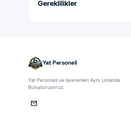
Gereklilikler
Yat Personeli
Yat Personeli ve İşverenleri Aynı Limanda
Buluşturuyoruz.
mail