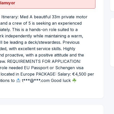
ılamıyor
 Itinerary: Med A beautiful 33m private motor
 and a crew of 5 is seeking an experienced
tely. This is a hands-on role suited to a
k independently while maintaining a warm,
l be leading a deck/stewardess. Previous
d, with excellent service skills. Highly
nd proactive, with a positive attitude and the
all crew. REQUIREMENTS FOR APPLICATION:
 role needed EU Passport or Schengen visa
 located in Europe PACKAGE: Salary: €4,500 per
ations to
t***@***.com Good luck