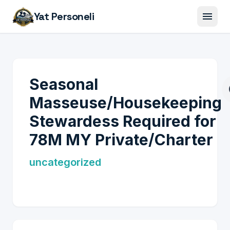
menu
Yat Personeli
Seasonal
tr
Masseuse/Housekeeping
Stewardess Required for
78M MY Private/Charter
uncategorized