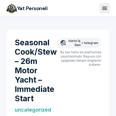
menu
Yat Personeli
Seasonal
Harici İş
travel_explore
•
telegram
İlanı
Cook/Stew
Bu ilan harici bir platformda
yayımlanmıştır. Başvuru için
– 26m
aşağıdaki iletişim bilgilerini
kullanın.
Motor
Yacht –
Immediate
Start
uncategorized