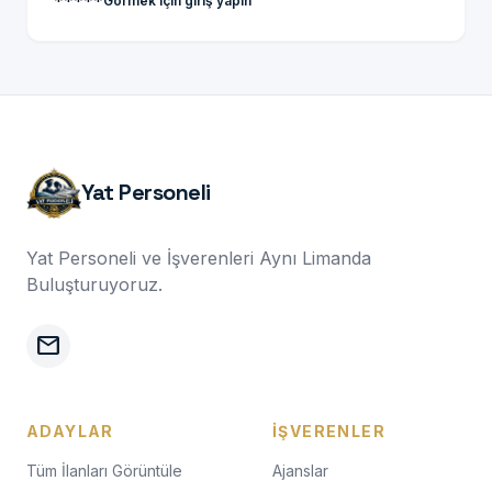
*****
Görmek için giriş yapın
Yat Personeli
Yat Personeli ve İşverenleri Aynı Limanda
Buluşturuyoruz.
mail
ADAYLAR
İŞVERENLER
Tüm İlanları Görüntüle
Ajanslar