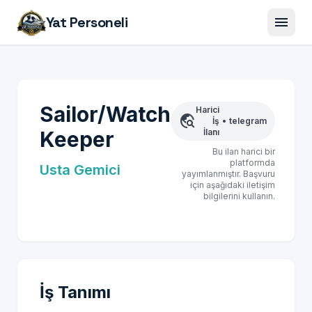
menu
Yat Personeli
Sailor/Watch
Harici
travel_explore
İş
•
telegram
Keeper
İlanı
Bu ilan harici bir
platformda
Usta Gemici
yayımlanmıştır. Başvuru
için aşağıdaki iletişim
bilgilerini kullanın.
İş Tanımı