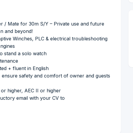
 / Mate for 30m S/Y – Private use and future
an and beyond!
ptive Winches, PLC & electrical troubleshooting
Engines
 to stand a solo watch
ntenance
ted + fluent in English
 to ensure safety and comfort of owner and guests
r higher, AEC II or higher
ductory email with your CV to