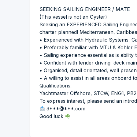
SEEKING SAILING ENGINEER / MATE
(This vessel is not an Oyster)
Seeking an EXPERIENCED Sailing Engineer
charter planned! Mediterranean, Caribbe
• Experienced with Hydraulic Systems, Ca
• Preferably familiar with MTU & Kohler 
• Sailing experience essential as is ability
• Confident with tender driving, deck mai
• Organised, detail orientated, well presen
• A willing to assist in all areas onboard
Qualifications:
Yachtmaster Offshore, STCW, ENG1, PB2 o
To express interest, please send an intro
3***@***.com
Good luck