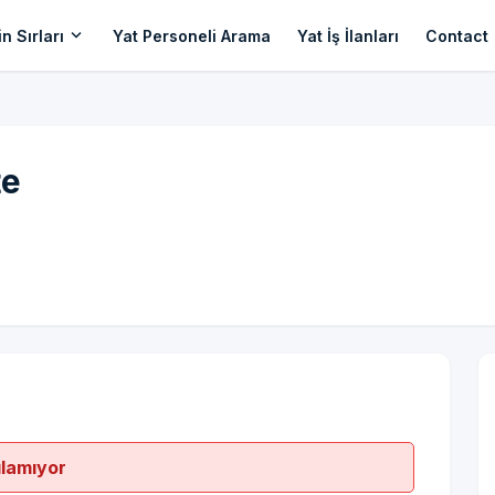
expand_more
n Sırları
Yat Personeli Arama
Yat İş İlanları
Contact
te
ılamıyor