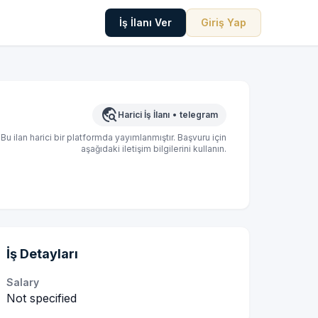
İş İlanı Ver
Giriş Yap
travel_explore
Harici İş İlanı
•
telegram
Bu ilan harici bir platformda yayımlanmıştır. Başvuru için
aşağıdaki iletişim bilgilerini kullanın.
İş Detayları
Salary
Not specified