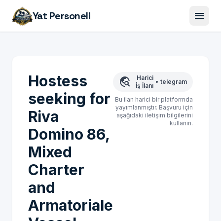
menu
Yat Personeli
Hostess
Harici
travel_explore
•
telegram
İş İlanı
seeking for
Bu ilan harici bir platformda
yayımlanmıştır. Başvuru için
Riva
aşağıdaki iletişim bilgilerini
kullanın.
Domino 86,
Mixed
Charter
and
Armatoriale