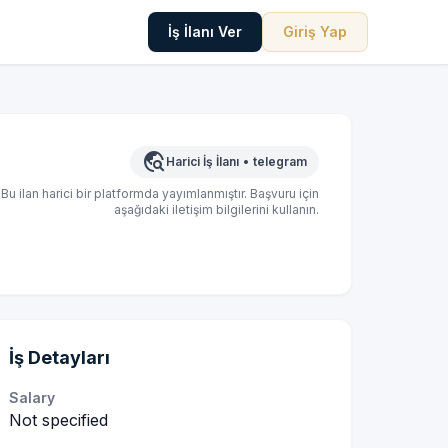
İş İlanı Ver
Giriş Yap
travel_explore
Harici İş İlanı
•
telegram
Bu ilan harici bir platformda yayımlanmıştır. Başvuru için
aşağıdaki iletişim bilgilerini kullanın.
İş Detayları
Salary
Not specified