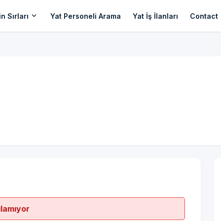
expand_more
n Sırları
Yat Personeli Arama
Yat İş İlanları
Contact
ılamıyor