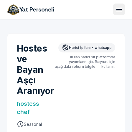
menu
Yat Personeli
Hostes
travel_explore
Harici İş İlanı
•
whatsapp
ve
Bu ilan harici bir platformda
yayımlanmıştır. Başvuru için
Bayan
aşağıdaki iletişim bilgilerini kullanın.
Aşçı
Aranıyor
hostess-
chef
schedule
Seasonal