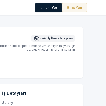
İş İlanı Ver
Giriş Yap
travel_explore
Harici İş İlanı
•
telegram
Bu ilan harici bir platformda yayımlanmıştır. Başvuru için
aşağıdaki iletişim bilgilerini kullanın.
İş Detayları
Salary