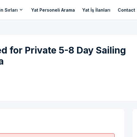
expand_more
n Sırları
Yat Personeli Arama
Yat İş İlanları
Contact
 for Private 5-8 Day Sailing
a