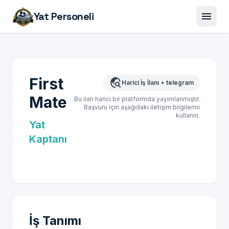
menu
Yat Personeli
First
travel_explore
Harici İş İlanı
•
telegram
Mate
Bu ilan harici bir platformda yayımlanmıştır.
Başvuru için aşağıdaki iletişim bilgilerini
kullanın.
Yat
Kaptanı
İş Tanımı