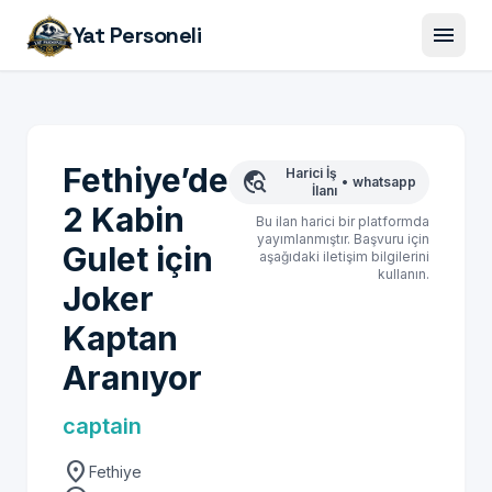
menu
Yat Personeli
Fethiye’de
Harici İş
travel_explore
•
whatsapp
İlanı
2 Kabin
Bu ilan harici bir platformda
yayımlanmıştır. Başvuru için
Gulet için
aşağıdaki iletişim bilgilerini
kullanın.
Joker
Kaptan
Aranıyor
captain
location_on
Fethiye