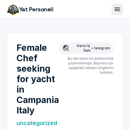
menu
Yat Personeli
Female
Harici İş
travel_explore
•
telegram
İlanı
Chef
Bu ilan harici bir platformda
yayımlanmıştır. Başvuru için
seeking
aşağıdaki iletişim bilgilerini
kullanın.
for yacht
in
Campania
Italy
uncategorized