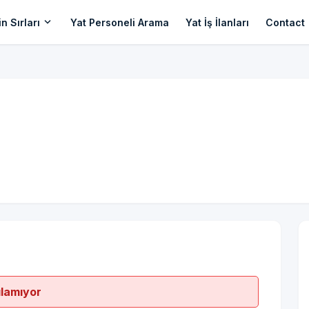
expand_more
n Sırları
Yat Personeli Arama
Yat İş İlanları
Contact
ılamıyor