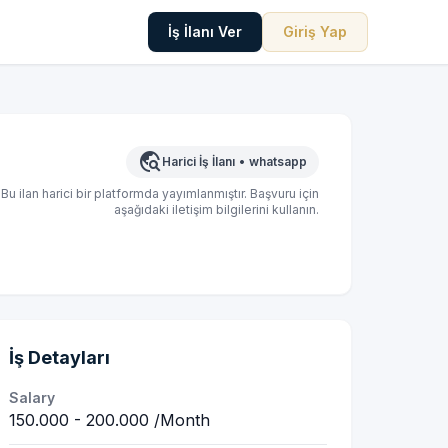
İş İlanı Ver
Giriş Yap
travel_explore
Harici İş İlanı
•
whatsapp
Bu ilan harici bir platformda yayımlanmıştır. Başvuru için
aşağıdaki iletişim bilgilerini kullanın.
İş Detayları
Salary
150.000 - 200.000 /Month