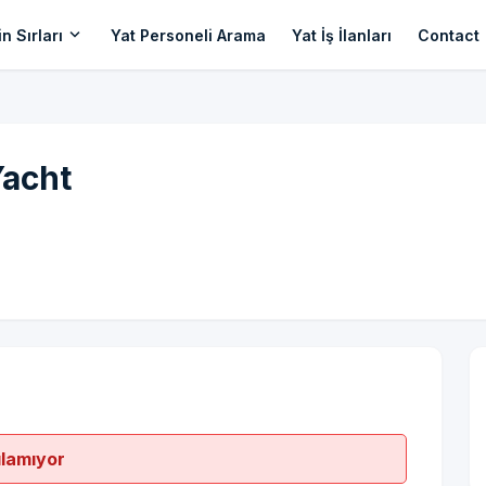
expand_more
n Sırları
Yat Personeli Arama
Yat İş İlanları
Contact
Yacht
ılamıyor