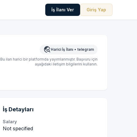
İş İlanı Ver
Giriş Yap
travel_explore
Harici İş İlanı
•
telegram
Bu ilan harici bir platformda yayımlanmıştır. Başvuru için
aşağıdaki iletişim bilgilerini kullanın.
İş Detayları
Salary
Not specified