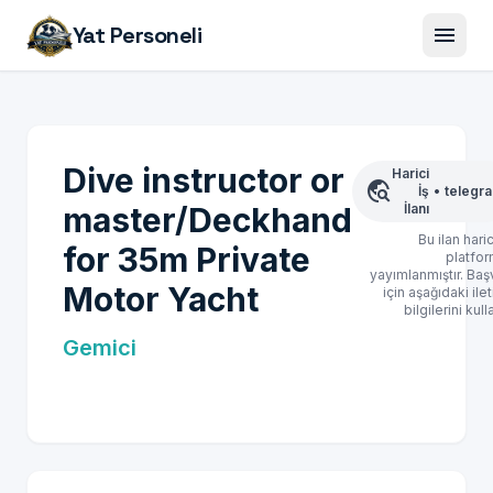
menu
Yat Personeli
Dive instructor or
Harici
travel_explore
İş
•
telegr
master/Deckhand
İlanı
Bu ilan haric
for 35m Private
platfo
yayımlanmıştır. Baş
Motor Yacht
için aşağıdaki ile
bilgilerini kull
Gemici