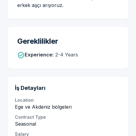
erkek aşçı arıyoruz.
Gereklilikler
check_circle
Experience:
2-4 Years
İş Detayları
Location
Ege ve Akdeniz bölgeleri
Contract Type
Seasonal
Salary