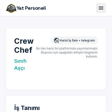
menu
Yat Personeli
Crew
travel_explore
Harici İş İlanı
•
telegram
Chef
Bu ilan harici bir platformda yayımlanmıştır.
Başvuru için aşağıdaki iletişim bilgilerini
kullanın.
Sınıfı
Aşçı
İş Tanımı