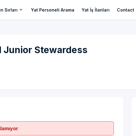
expand_more
n Sırları
Yat Personeli Arama
Yat İş İlanları
Contact
d Junior Stewardess
ılamıyor