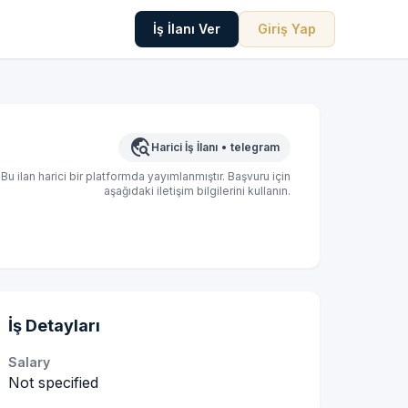
İş İlanı Ver
Giriş Yap
travel_explore
Harici İş İlanı
•
telegram
Bu ilan harici bir platformda yayımlanmıştır. Başvuru için
aşağıdaki iletişim bilgilerini kullanın.
İş Detayları
Salary
Not specified