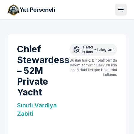
menu
Yat Personeli
Chief
Harici
travel_explore
•
telegram
İş İlanı
Stewardess
Bu ilan harici bir platformda
yayımlanmıştır. Başvuru için
– 52M
aşağıdaki iletişim bilgilerini
kullanın.
Private
Yacht
Sınırlı Vardiya
Zabiti