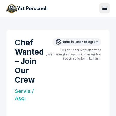
menu
Yat Personeli
Chef
travel_explore
Harici İş İlanı
•
telegram
Wanted
Bu ilan harici bir platformda
yayımlanmıştır. Başvuru için aşağıdaki
– Join
iletişim bilgilerini kullanın.
Our
Crew
Servis /
Aşçı