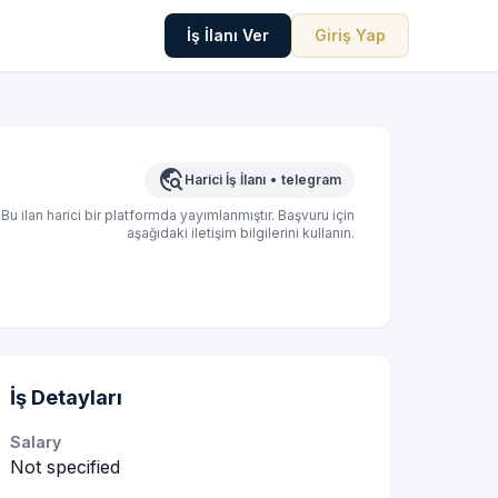
İş İlanı Ver
Giriş Yap
travel_explore
Harici İş İlanı
•
telegram
Bu ilan harici bir platformda yayımlanmıştır. Başvuru için
aşağıdaki iletişim bilgilerini kullanın.
İş Detayları
Salary
Not specified