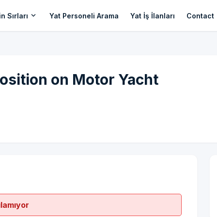
expand_more
n Sırları
Yat Personeli Arama
Yat İş İlanları
Contact
osition on Motor Yacht
ılamıyor