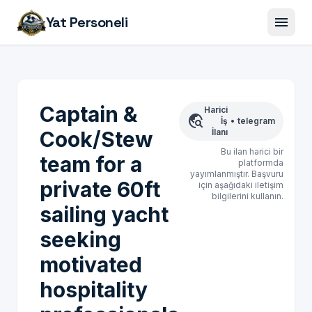
menu
Yat Personeli
Captain &
Harici
travel_explore
İş
•
telegram
Cook/Stew
İlanı
Bu ilan harici bir
team for a
platformda
yayımlanmıştır. Başvuru
private 60ft
için aşağıdaki iletişim
bilgilerini kullanın.
sailing yacht
seeking
motivated
hospitality