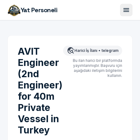
menu
Yat Personeli
AVIT
travel_explore
Harici İş İlanı
•
telegram
Engineer
Bu ilan harici bir platformda
yayımlanmıştır. Başvuru için
(2nd
aşağıdaki iletişim bilgilerini
kullanın.
Engineer)
for 40m
Private
Vessel in
Turkey