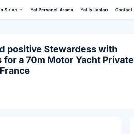
expand_more
n Sırları
Yat Personeli Arama
Yat İş İlanları
Contact
d positive Stewardess with
s for a 70m Motor Yacht Private
 France