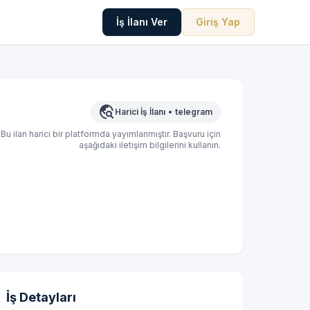
İş İlanı Ver
Giriş Yap
travel_explore
Harici İş İlanı
•
telegram
Bu ilan harici bir platformda yayımlanmıştır. Başvuru için
aşağıdaki iletişim bilgilerini kullanın.
İş Detayları